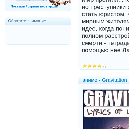
но преступники 
Показать / скрыть весь архив
стать юристом, 
мирным жителям
Обратите внимание
идее, когда пон
полном расстрой
смерти - тетрад
помощью нее Лай
аниме - Gravitatio