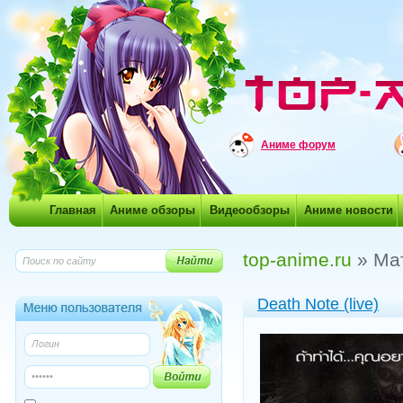
Аниме форум
Главная
Аниме обзоры
Видеообзоры
Аниме новости
top-anime.ru
» Мат
Death Note (live)