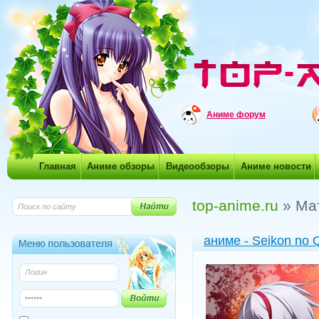
Аниме форум
Главная
Аниме обзоры
Видеообзоры
Аниме новости
top-anime.ru
» Мат
аниме - Seikon no 