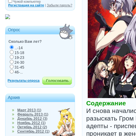
Чужой компьютер
Регистрация на сайте
|
Забыли пароль?
Сколько Вам лет?
...-14
15-18
19-23
24-30
31-45
46-...
Содержание
И снова началис
Март 2013 (1)
Февраль 2013 (1)
разыскать Гром
Декабрь 2012 (3)
Ноябрь 2012 (1)
адепты - присп
Октябрь 2012 (2)
Сентябрь 2012 (1)
проникает в жен