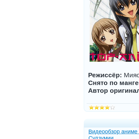
Режиссёр:
Мияо
Снято по манге
Автор оригина
Видеообзор аниме 
Судзумии