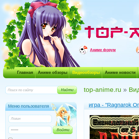
Аниме форум
Главная
Аниме обзоры
Видеообзоры
Аниме новости
top-anime.ru
»
Ви
игра - "Ragnarok O