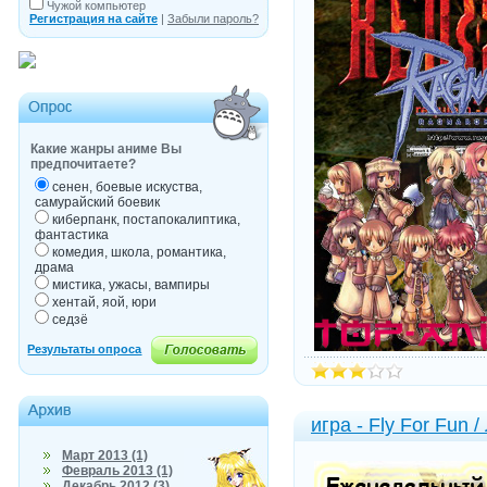
Чужой компьютер
Регистрация на сайте
|
Забыли пароль?
Какие жанры аниме Вы
предпочитаете?
сенен, боевые искуства,
самурайский боевик
киберпанк, постапокалиптика,
фантастика
комедия, школа, романтика,
драма
мистика, ужасы, вампиры
хентай, яой, юри
седзё
игра - Fly For Fun 
Март 2013 (1)
Февраль 2013 (1)
Декабрь 2012 (3)