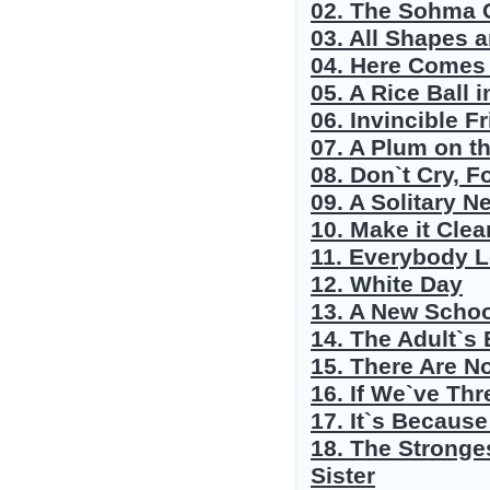
02. The Sohma 
03. All Shapes 
04. Here Comes
05. A Rice Ball 
06. Invincible F
07. A Plum on t
08. Don`t Cry, F
09. A Solitary N
10. Make it Clear
11. Everybody 
12. White Day
13. A New Schoo
14. The Adult`s
15. There Are N
16. If We`ve Th
17. It`s Becaus
18. The Stronge
Sister