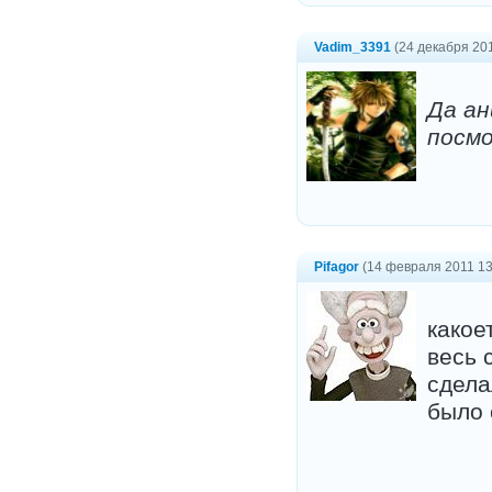
Vadim_3391
(24 декабря 201
Да ан
посмо
Pifagor
(14 февраля 2011 13
какое
весь 
сдела
было 