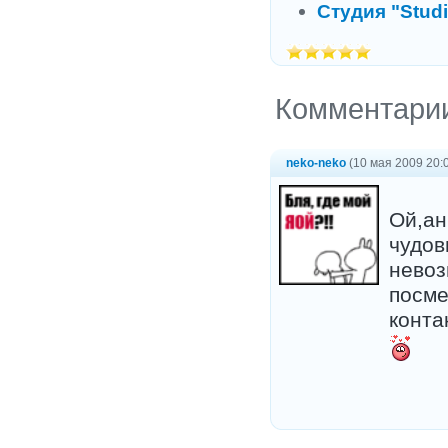
Студия "Stud
Комментари
neko-neko
(10 мая 2009 20:
Ой,ан
чудов
невоз
посме
конта