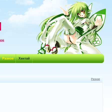
ное
Разное
Хентай
Разное