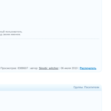
ный пользователь.
од своим именем.
Просмотров: 8388607
|
автор:
Sinobi_witcher
|
06 июля 2010
|
Распечатать
Группы: Посетители