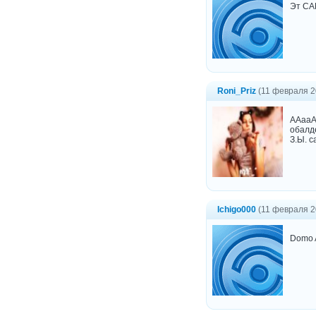
Эт С
Roni_Priz
(11 февраля 2
ААааАа
обалд
З.Ы. с
Ichigo000
(11 февраля 2
Domo A