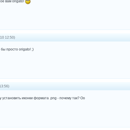
е вам origato!
10 12:50)
бы просто origato! ;)
13:56)
у установить иконки формата .png - почему так? Оо