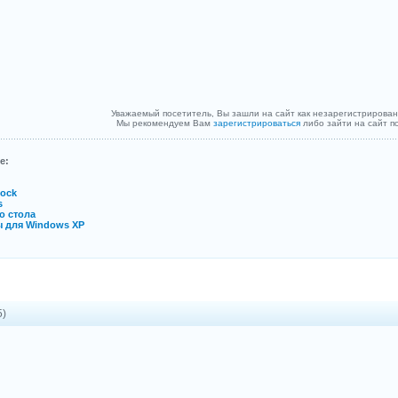
Уважаемый посетитель, Вы зашли на сайт как незарегистрирован
Мы рекомендуем Вам
зарегистрироваться
либо зайти на сайт п
е:
Dock
s
о стола
ы для Windows ХР
5)