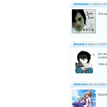
moonstone
(4 августа 20
Эти ик
Beyond
(5 августа 2010 
вот м
а икон
терь р
mimi-remi
(26 сентября 
Краси