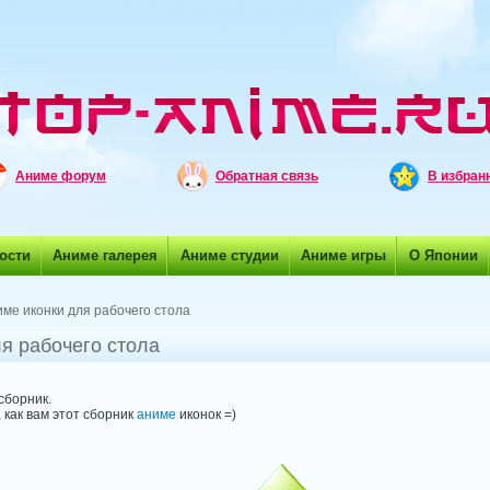
Аниме форум
Обратная связь
В избран
ости
Аниме галерея
Аниме студии
Аниме игры
О Японии
ме иконки для рабочего стола
ля рабочего стола
сборник.
 как вам этот сборник
аниме
иконок =)