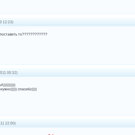
0 12:23)
х поставить то????????????
011 00:32)
))))))))))
 нужно))))) спасибо))))
11 22:00)