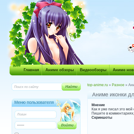
Главная
Аниме обзоры
Видеообзоры
Аниме нов
top-anime.ru
»
Разное
» Ани
Аниме иконки д
Мнение
Как я уже писал это мой 
Пишите в комментариях,
Скриншоты