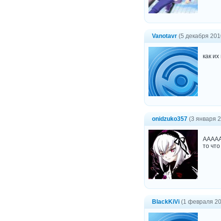
Vanotavr
(5 декабря 201
как и
onidzuko357
(3 января 2
АААААА
то что
BlackKiVi
(1 февраля 20