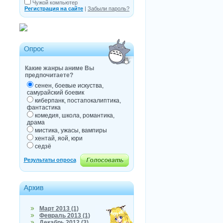
Чужой компьютер
Регистрация на сайте
|
Забыли пароль?
Какие жанры аниме Вы
предпочитаете?
сенен, боевые искуства,
самурайский боевик
киберпанк, постапокалиптика,
фантастика
комедия, школа, романтика,
драма
мистика, ужасы, вампиры
хентай, яой, юри
седзё
Март 2013 (1)
Февраль 2013 (1)
Декабрь 2012 (3)