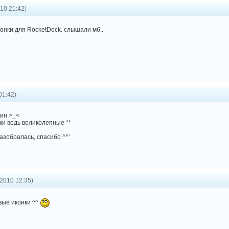
10 21:42)
онки для RocketDock. слышали мб..
01:42)
лин >_<
ки ведь великолепные **
азобралась, спасибо ^^'
2010 12:35)
вые иконки ^^