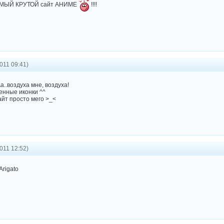
АМЫЙ КРУТОЙ сайт АНИМЕ
!!!!
011 09:41)
..воздуха мне, воздуха!
енные иконки ^^
айт просто мего >_<
011 12:52)
rigato